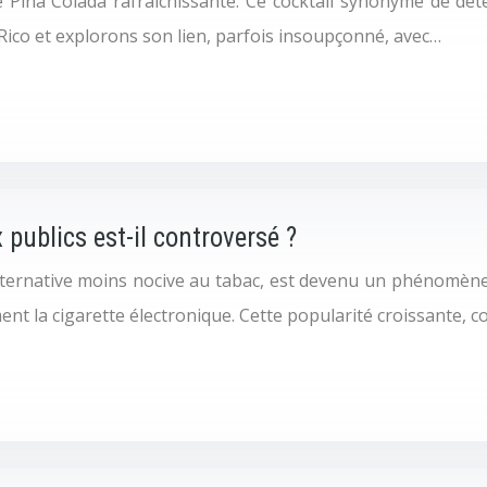
ne Pina Colada rafraîchissante. Ce cocktail synonyme de dét
 Rico et explorons son lien, parfois insoupçonné, avec…
 publics est-il controversé ?
ternative moins nocive au tabac, est devenu un phénomène 
ent la cigarette électronique. Cette popularité croissante, 