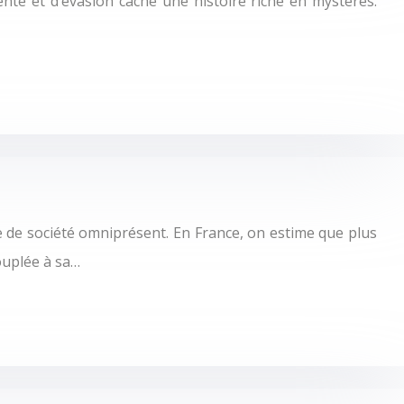
ente et d’évasion cache une histoire riche en mystères.
de société omniprésent. En France, on estime que plus
couplée à sa…