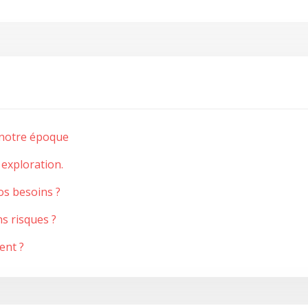
e notre époque
exploration.
os besoins ?
s risques ?
ent ?