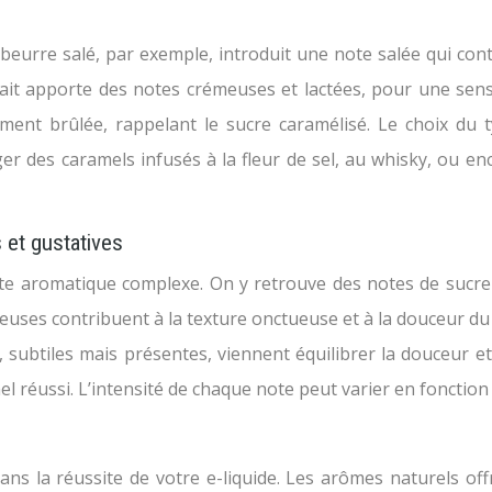
u beurre salé, par exemple, introduit une note salée qui con
lait apporte des notes crémeuses et lactées, pour une sen
ement brûlée, rappelant le sucre caramélisé. Le choix du t
r des caramels infusés à la fleur de sel, au whisky, ou e
s et gustatives
ette aromatique complexe. On y retrouve des notes de sucr
euses contribuent à la texture onctueuse et à la douceur du
s, subtiles mais présentes, viennent équilibrer la douceur
mel réussi. L’intensité de chaque note peut varier en fonctio
ans la réussite de votre e-liquide. Les arômes naturels o