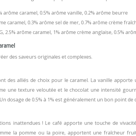
 arôme caramel, 0.5% arôme vanille, 0.2% arôme beurre
e caramel, 0.3% arôme sel de mer, 0.7% arôme crème fraîc
, 2.5% arôme caramel, 1% arôme crème anglaise, 0.5% arôme
caramel
éer des saveurs originales et complexes.
 sont des alliés de choix pour le caramel. La vanille appor
me une texture veloutée et le chocolat une intensité gourm
l. Un dosage de 0.5% à 1% est généralement un bon point de
ations inattendues ! Le café apporte une touche de vivacit
comme la pomme ou la poire, apportent une fraîcheur fruit