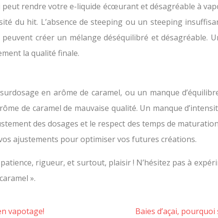
 peut rendre votre e-liquide écœurant et désagréable à vap
ntensité du hit. L’absence de steeping ou un steeping insuf
 peuvent créer un mélange déséquilibré et désagréable. 
ment la qualité finale.
n surdosage en arôme de caramel, ou un manque d’équilibr
 arôme de caramel de mauvaise qualité. Un manque d’intensi
ustement des dosages et le respect des temps de maturatio
 vos ajustements pour optimiser vos futures créations.
tience, rigueur, et surtout, plaisir ! N’hésitez pas à expérim
caramel ».
en vapotage!
Baies d’açai, pourquoi