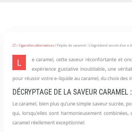
/
Cigarettes alternatives
/ Pépite de caramel : L’Ingrédient secret d’un e-l
Le caramel, cette saveur réconfortante et onctueuse, est un incontournable dans le monde de la vape. Mais transformer un simple arôme de caramel en une
expérience gustative inoubliable, une vérit
pour réussir votre e-liquide au caramel, du choix des i
DÉCRYPTAGE DE LA SAVEUR CARAMEL :
Le caramel, bien plus qu’une simple saveur sucrée, po
qui, lorsqu’elles sont harmonieusement combinées, 
caramel réellement exceptionnel.